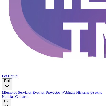
Let Her In
Red
Miembros
Servicios
Eventos
Proyectos
Webinars
Historias de éxito
Noticias
Contacto
ES