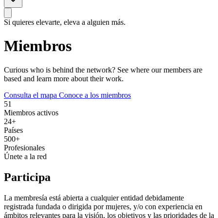
2
Si quieres elevarte, eleva a alguien más.
2
Miembros
2
2
Curious who is behind the network? See where our members are
3
based and learn more about their work.
2
2
2
2
Consulta el mapa
Conoce a los miembros
Leaflet
|
© OpenStreetMap © CARTO
51
+
Miembros activos
24+
−
Países
500+
Profesionales
Únete a la red
Participa
La membresía está abierta a cualquier entidad debidamente
registrada fundada o dirigida por mujeres, y/o con experiencia en
ámbitos relevantes para la visión, los objetivos y las prioridades de la