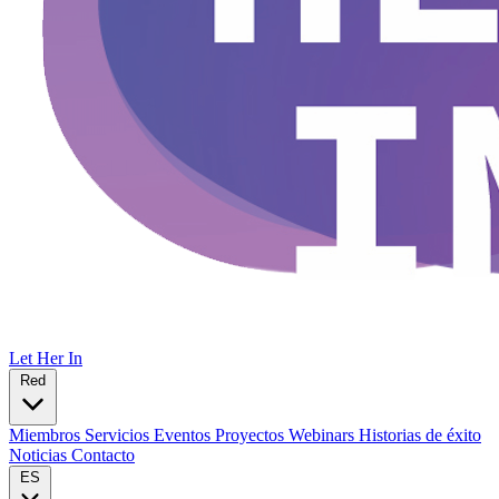
Let Her In
Red
Miembros
Servicios
Eventos
Proyectos
Webinars
Historias de éxito
Noticias
Contacto
ES