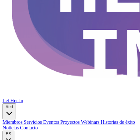
Let Her In
Red
Miembros
Servicios
Eventos
Proyectos
Webinars
Historias de éxito
Noticias
Contacto
ES