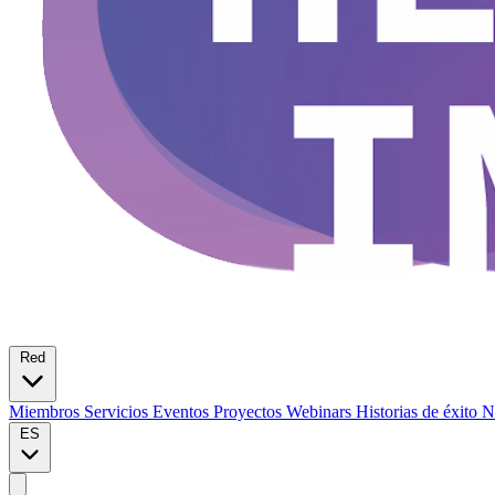
Red
Miembros
Servicios
Eventos
Proyectos
Webinars
Historias de éxito
N
ES